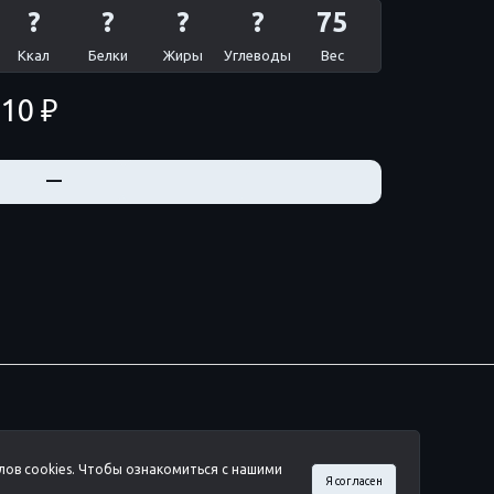
?
?
?
?
75
Ккал
Белки
Жиры
Углеводы
Вес
10 ₽
+
—
лов cookies. Чтобы ознакомиться с нашими
Я согласен