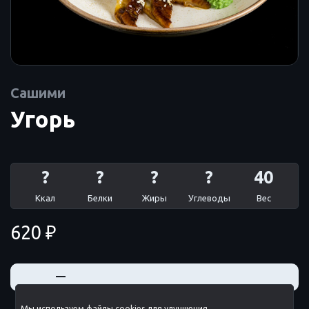
Сашими
Угорь
?
?
?
?
40
Ккал
Белки
Жиры
Углеводы
Вес
620 ₽
+
—
Мы используем файлы cookies для улучшения