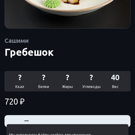
Сашими
Гребешок
?
?
?
?
40
Ккал
Белки
Жиры
Углеводы
Вес
720 ₽
+
—
Мы используем файлы cookies для улучшения