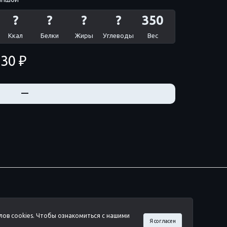
?
?
?
?
350
Ккал
Белки
Жиры
Углеводы
Вес
30 ₽
+
—
лов cookies. Чтобы ознакомиться с нашими
Я согласен