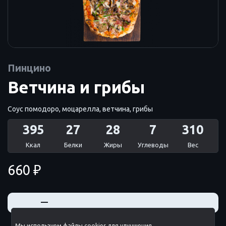
Пинцино
Ветчина и грибы
Соус помодоро, моцарелла, ветчина, грибы
395
27
28
7
310
Ккал
Белки
Жиры
Углеводы
Вес
660 ₽
+
—
Мы используем файлы cookies для улучшения