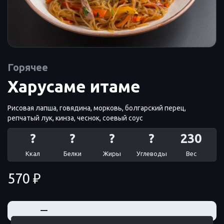
Горячее
Харусаме итаме
Рисовая лапша, говядина, морковь, болгарский перец,
репчатый лук, кинза, чеснок, соевый соус
?
?
?
?
230
Ккал
Белки
Жиры
Углеводы
Вес
570 ₽
+
—