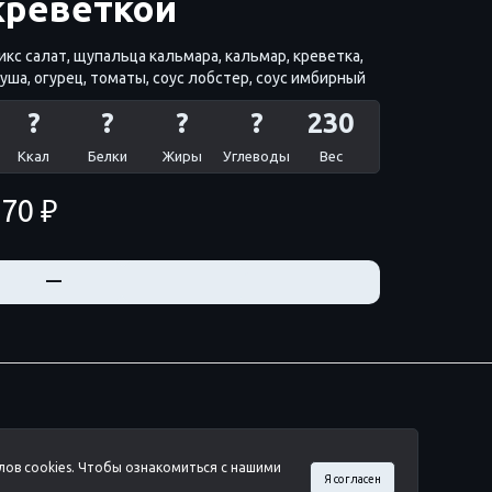
креветкой
икс салат, щупальца кальмара, кальмар, креветка,
уша, огурец, томаты, соус лобстер, соус имбирный
?
?
?
?
230
Ккал
Белки
Жиры
Углеводы
Вес
70 ₽
+
—
лов cookies. Чтобы ознакомиться с нашими
Я согласен