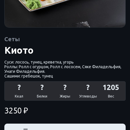
Сеты
Киото
Суси: лосось, тунец, креветка, угорь
Роллы: Ролл с огурцом, Ролл с лососем, Сяке Филадельфия,
Унаги Филадельфия.
Сашими: гребешок, тунец
?
?
?
?
1205
Ккал
Белки
Жиры
Углеводы
Вес
3250 ₽
+
—