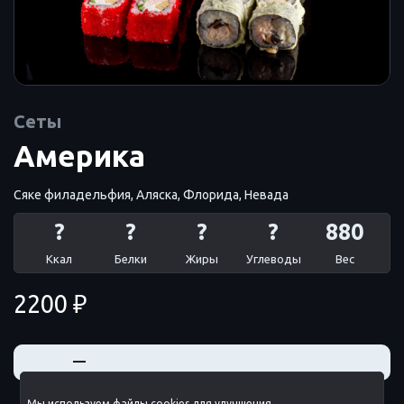
Сеты
Америка
Сяке филадельфия, Аляска, Флорида, Невада
?
?
?
?
880
Ккал
Белки
Жиры
Углеводы
Вес
2200 ₽
+
—
Мы используем файлы cookies для улучшения