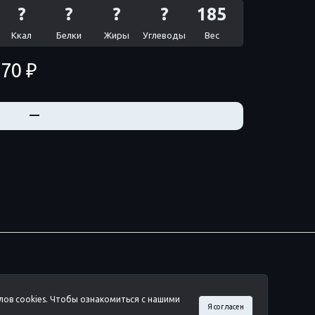
?
?
?
?
185
Ккал
Белки
Жиры
Углеводы
Вес
70 ₽
+
—
лов cookies. Чтобы ознакомиться с нашими
Я согласен