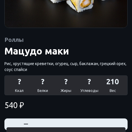
Роллы
Мацудо маки
Рис, хрустящие креветки, огурец, сыр, баклажан, грецкий орех,
соус спайси
?
?
?
?
210
Ккал
Белки
Жиры
Углеводы
Вес
540 ₽
+
—