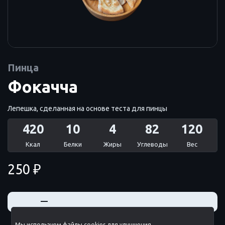
Пинца
Фокачча
Лепешка, сделанная на основе теста для пинцы
420
10
4
82
120
Ккал
Белки
Жиры
Углеводы
Вес
250 ₽
+
—
Мы используем файлы cookies для улучшения