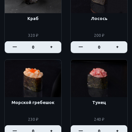
Краб
Лосось
320 ₽
200 ₽
—
+
—
+
Морской гребешок
Тунец
230 ₽
240 ₽
—
+
—
+