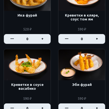
Ика фурай
Креветки в кляре,
соус том ям
520 ₽
590 ₽
—
+
—
+
Креветки в соусе
Эби фурай
васабико
590 ₽
590 ₽
—
+
—
+